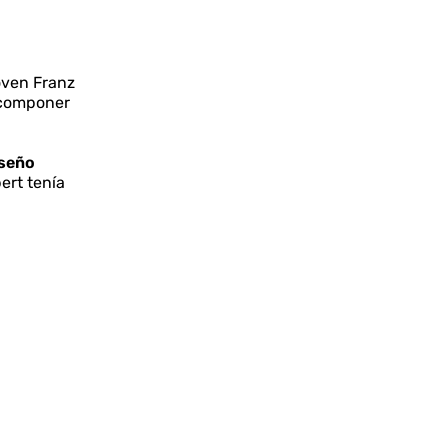
oven Franz
 componer
iseño
ert tenía